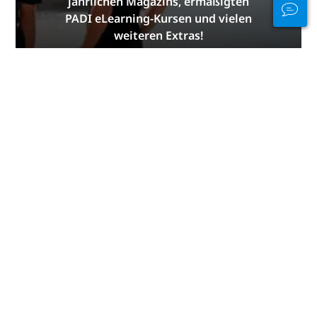
jährlichen Magazins, ermäßigten
PADI eLearning-Kursen und vielen
weiteren Extras!
JETZT BEITRETEN
Virginia: Die besten Orte zum
Tauchen
Danke von PADI
Die Informationen auf dieser Seite wurden von den
folgenden PADI-Mitglieder beigesteuert:
The Dive
Shop
.
Haftungsausschluss