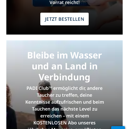
Vorrat reicht!
JETZT BESTELLEN
Bleibe im Wasser
und an Land in
Verbindung
PADI Club™ ermöglicht dir, andere
Taucher zu treffen, deine
Kenntnisse aufzufrischen und beim
Tauchen das nächste Level zu
erreichen – mit einem
KOSTENLOSEN Abo unseres