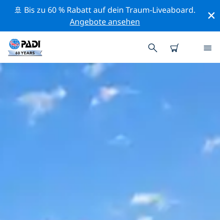
🚢 Bis zu 60 % Rabatt auf dein Traum-Liveaboard.
Angebote ansehen