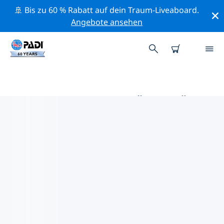
🚢 Bis zu 60 % Rabatt auf dein Traum-Liveaboard.
Angebote ansehen
DIE BESTEN AKTIVITÄTEN FÜR
PROFIS IM UMKREIS VON
ALBUQUERQUE | PADI
Mithilfe der Filter und der interaktiven Karte kannst du
alle Aktivitäten für professionelle Taucher im Umkreis
von Albuquerque erkunden.