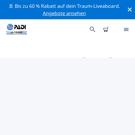
🚢 Bis zu 60 % Rabatt auf dein Traum-Liveaboard.
Angebote ansehen
DIE BESTEN AKTIVITÄTEN FÜR
PROFIS IM UMKREIS VON
ALMERÍA | PADI
Mithilfe der Filter und der interaktiven Karte kannst du
alle Aktivitäten für professionelle Taucher im Umkreis
von Almería erkunden.