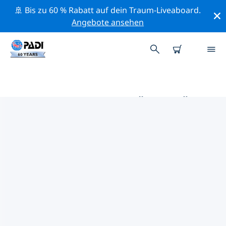
🚢 Bis zu 60 % Rabatt auf dein Traum-Liveaboard.
Angebote ansehen
DIE BESTEN AKTIVITÄTEN FÜR
PROFIS IM UMKREIS VON
ANTARKTIS | PADI
Mithilfe der Filter und der interaktiven Karte kannst du
alle Aktivitäten für professionelle Taucher im Umkreis
von Antarktis erkunden.