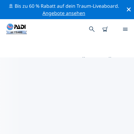
🚢 Bis zu 60 % Rabatt auf dein Traum-Liveaboard.
Angebote ansehen
DIE BESTEN AKTIVITÄTEN FÜR
PROFIS IM UMKREIS VON
BALLUTA BAY | PADI
Mithilfe der Filter und der interaktiven Karte kannst du
alle Aktivitäten für professionelle Taucher im Umkreis
von Balluta Bay erkunden.