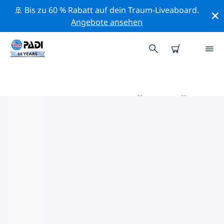
🚢 Bis zu 60 % Rabatt auf dein Traum-Liveaboard.
Angebote ansehen
DIE BESTEN AKTIVITÄTEN FÜR
PROFIS IM UMKREIS VON
BRISBANE | PADI
Mithilfe der Filter und der interaktiven Karte kannst du
alle Aktivitäten für professionelle Taucher im Umkreis
von Brisbane erkunden.