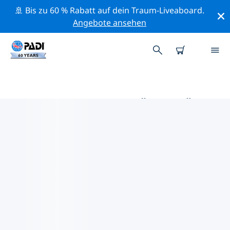
🚢 Bis zu 60 % Rabatt auf dein Traum-Liveaboard.
Angebote ansehen
DIE BESTEN AKTIVITÄTEN FÜR
PROFIS IM UMKREIS VON
COATEPEQUE-SEE | PADI
Mithilfe der Filter und der interaktiven Karte kannst du
alle Aktivitäten für professionelle Taucher im Umkreis
von Coatepeque-See erkunden.