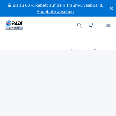
🚢 Bis zu 60 % Rabatt auf dein Traum-Liveaboard.
Angebote ansehen
DIE BESTEN AKTIVITÄTEN FÜR
PROFIS IM UMKREIS VON
CÓRDOBA | PADI
Mithilfe der Filter und der interaktiven Karte kannst du
alle Aktivitäten für professionelle Taucher im Umkreis
von Córdoba erkunden.