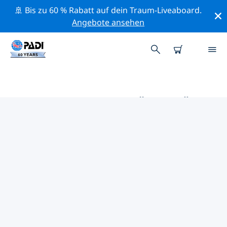
🚢 Bis zu 60 % Rabatt auf dein Traum-Liveaboard.
Angebote ansehen
DIE BESTEN AKTIVITÄTEN FÜR
PROFIS IM UMKREIS VON
CULEBRA UND VIEQUES | PADI
Mithilfe der Filter und der interaktiven Karte kannst du
alle Aktivitäten für professionelle Taucher im Umkreis
von Culebra und Vieques erkunden.