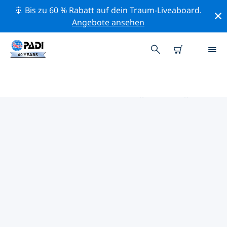
🚢 Bis zu 60 % Rabatt auf dein Traum-Liveaboard.
Angebote ansehen
DIE BESTEN AKTIVITÄTEN FÜR
PROFIS IM UMKREIS VON
DREIFLÜSSESTADT | PADI
Mithilfe der Filter und der interaktiven Karte kannst du
alle Aktivitäten für professionelle Taucher im Umkreis
von Dreiflüssestadt erkunden.