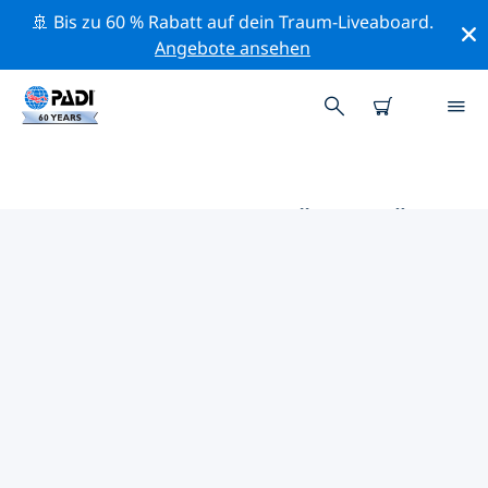
🚢 Bis zu 60 % Rabatt auf dein Traum-Liveaboard.
Angebote ansehen
DIE BESTEN AKTIVITÄTEN FÜR
PROFIS IM UMKREIS VON
FERNANDO DE NORONHA |
PADI
Mithilfe der Filter und der interaktiven Karte kannst du
alle Aktivitäten für professionelle Taucher im Umkreis
von Fernando de Noronha erkunden.