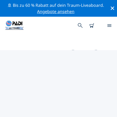
🚢 Bis zu 60 % Rabatt auf dein Traum-Liveaboard.
Angebote ansehen
DIE BESTEN AKTIVITÄTEN FÜR
PROFIS IM UMKREIS VON
FLANDERN | PADI
Mithilfe der Filter und der interaktiven Karte kannst du
alle Aktivitäten für professionelle Taucher im Umkreis
von Flandern erkunden.