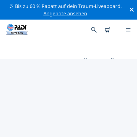
🚢 Bis zu 60 % Rabatt auf dein Traum-Liveaboard.
Angebote ansehen
DIE BESTEN AKTIVITÄTEN FÜR
PROFIS IM UMKREIS VON
GUADALUPE-INSELN | PADI
Mithilfe der Filter und der interaktiven Karte kannst du
alle Aktivitäten für professionelle Taucher im Umkreis
von Guadalupe-Inseln erkunden.