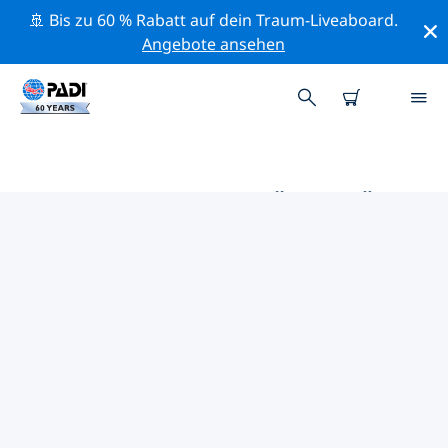
🚢 Bis zu 60 % Rabatt auf dein Traum-Liveaboard.
Angebote ansehen
DIE BESTEN AKTIVITÄTEN FÜR
PROFIS IM UMKREIS VON
GUATEMALA | PADI
Mithilfe der Filter und der interaktiven Karte kannst du
alle Aktivitäten für professionelle Taucher im Umkreis
von Guatemala erkunden.