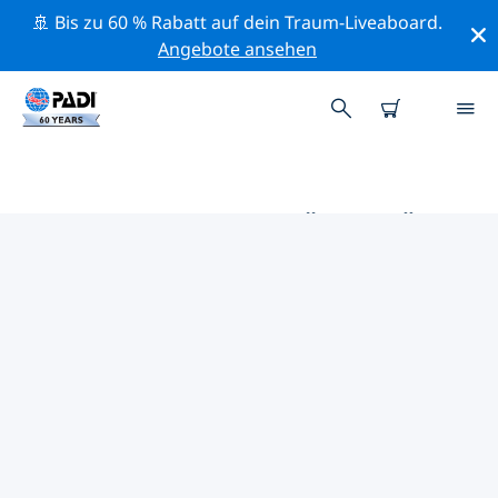
🚢 Bis zu 60 % Rabatt auf dein Traum-Liveaboard.
Angebote ansehen
DIE BESTEN AKTIVITÄTEN FÜR
PROFIS IM UMKREIS VON
HAMATA UND BERENICE | PADI
Mithilfe der Filter und der interaktiven Karte kannst du
alle Aktivitäten für professionelle Taucher im Umkreis
von Hamata und Berenice erkunden.