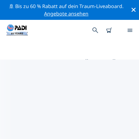
🚢 Bis zu 60 % Rabatt auf dein Traum-Liveaboard.
Angebote ansehen
DIE BESTEN AKTIVITÄTEN FÜR
PROFIS IM UMKREIS VON
HOUSTON | PADI
Mithilfe der Filter und der interaktiven Karte kannst du
alle Aktivitäten für professionelle Taucher im Umkreis
von Houston erkunden.