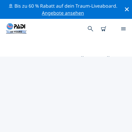
🚢 Bis zu 60 % Rabatt auf dein Traum-Liveaboard.
Angebote ansehen
DIE BESTEN AKTIVITÄTEN FÜR
PROFIS IM UMKREIS VON
JIMBARAN | PADI
Mithilfe der Filter und der interaktiven Karte kannst du
alle Aktivitäten für professionelle Taucher im Umkreis
von Jimbaran erkunden.