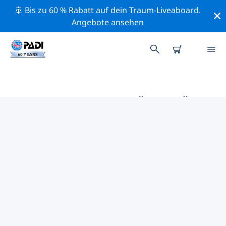
🚢 Bis zu 60 % Rabatt auf dein Traum-Liveaboard.
Angebote ansehen
DIE BESTEN AKTIVITÄTEN FÜR
PROFIS IM UMKREIS VON JUAN-
FERNÁNDEZ-INSELN | PADI
Mithilfe der Filter und der interaktiven Karte kannst du
alle Aktivitäten für professionelle Taucher im Umkreis
von Juan-Fernández-Inseln erkunden.