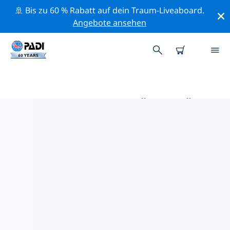
🚢 Bis zu 60 % Rabatt auf dein Traum-Liveaboard.
Angebote ansehen
DIE BESTEN AKTIVITÄTEN FÜR
PROFIS IM UMKREIS VON
KANARISCHE INSELN | PADI
Mithilfe der Filter und der interaktiven Karte kannst du
alle Aktivitäten für professionelle Taucher im Umkreis
von Kanarische Inseln erkunden.