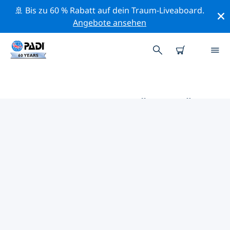
🚢 Bis zu 60 % Rabatt auf dein Traum-Liveaboard.
Angebote ansehen
DIE BESTEN AKTIVITÄTEN FÜR
PROFIS IM UMKREIS VON
KRASNOYARSK | PADI
Mithilfe der Filter und der interaktiven Karte kannst du
alle Aktivitäten für professionelle Taucher im Umkreis
von Krasnoyarsk erkunden.