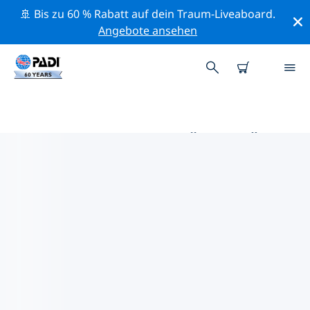
🚢 Bis zu 60 % Rabatt auf dein Traum-Liveaboard.
Angebote ansehen
DIE BESTEN AKTIVITÄTEN FÜR
PROFIS IM UMKREIS VON
LAGONISI & AG. MARINA | PADI
Mithilfe der Filter und der interaktiven Karte kannst du
alle Aktivitäten für professionelle Taucher im Umkreis
von Lagonisi & Ag. Marina erkunden.