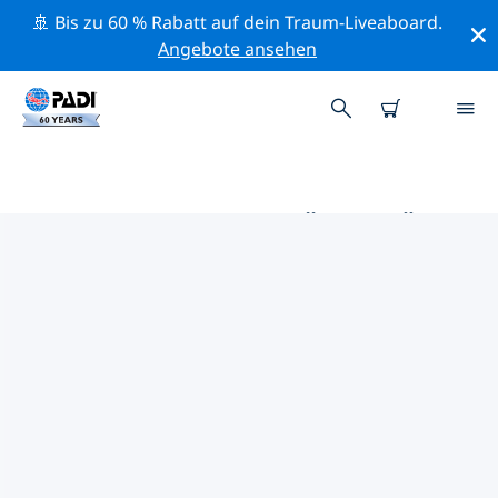
🚢 Bis zu 60 % Rabatt auf dein Traum-Liveaboard.
Angebote ansehen
DIE BESTEN AKTIVITÄTEN FÜR
PROFIS IM UMKREIS VON LAS
TERRENAS | PADI
Mithilfe der Filter und der interaktiven Karte kannst du
alle Aktivitäten für professionelle Taucher im Umkreis
von Las Terrenas erkunden.