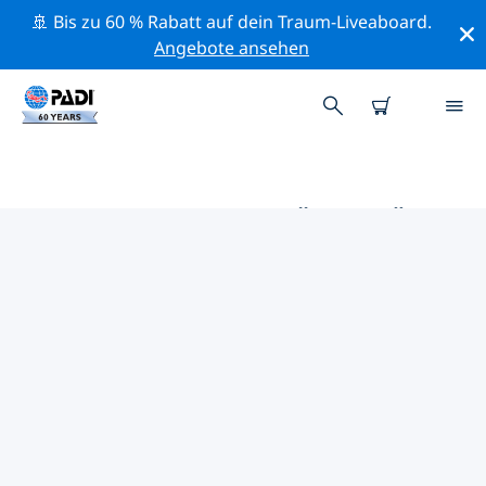
🚢 Bis zu 60 % Rabatt auf dein Traum-Liveaboard.
Angebote ansehen
DIE BESTEN AKTIVITÄTEN FÜR
PROFIS IM UMKREIS VON
LUCCA | PADI
Mithilfe der Filter und der interaktiven Karte kannst du
alle Aktivitäten für professionelle Taucher im Umkreis
von Lucca erkunden.