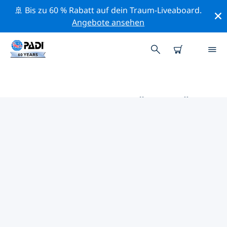
🚢 Bis zu 60 % Rabatt auf dein Traum-Liveaboard.
Angebote ansehen
DIE BESTEN AKTIVITÄTEN FÜR
PROFIS IM UMKREIS VON
LUXEMBURG | PADI
Mithilfe der Filter und der interaktiven Karte kannst du
alle Aktivitäten für professionelle Taucher im Umkreis
von Luxemburg erkunden.