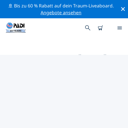
🚢 Bis zu 60 % Rabatt auf dein Traum-Liveaboard.
Angebote ansehen
DIE BESTEN AKTIVITÄTEN FÜR
PROFIS IM UMKREIS VON
MAMANUCA-INSELN | PADI
Mithilfe der Filter und der interaktiven Karte kannst du
alle Aktivitäten für professionelle Taucher im Umkreis
von Mamanuca-Inseln erkunden.