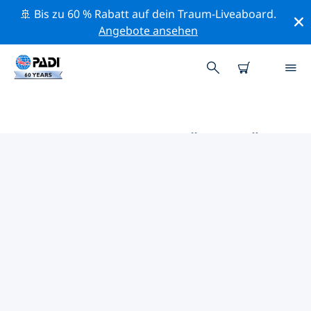
🚢 Bis zu 60 % Rabatt auf dein Traum-Liveaboard.
Angebote ansehen
DIE BESTEN AKTIVITÄTEN FÜR
PROFIS IM UMKREIS VON
MANUEL ANTONIO
NATIONALPARK (QUEPOS) |
PADI
Mithilfe der Filter und der interaktiven Karte kannst du
alle Aktivitäten für professionelle Taucher im Umkreis
von Manuel Antonio Nationalpark (Quepos) erkunden.