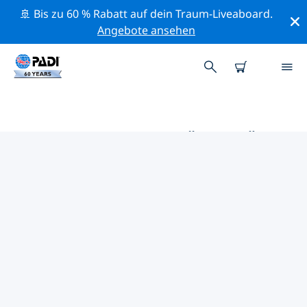
🚢 Bis zu 60 % Rabatt auf dein Traum-Liveaboard.
Angebote ansehen
DIE BESTEN AKTIVITÄTEN FÜR
PROFIS IM UMKREIS VON
MESOLONGI | PADI
Mithilfe der Filter und der interaktiven Karte kannst du
alle Aktivitäten für professionelle Taucher im Umkreis
von Mesolongi erkunden.