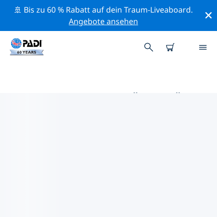
🚢 Bis zu 60 % Rabatt auf dein Traum-Liveaboard.
Angebote ansehen
DIE BESTEN AKTIVITÄTEN FÜR
PROFIS IM UMKREIS VON
MILAZZO | PADI
Mithilfe der Filter und der interaktiven Karte kannst du
alle Aktivitäten für professionelle Taucher im Umkreis
von Milazzo erkunden.