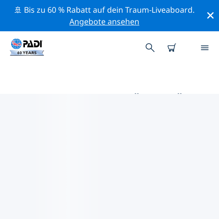
🚢 Bis zu 60 % Rabatt auf dein Traum-Liveaboard.
Angebote ansehen
DIE BESTEN AKTIVITÄTEN FÜR
PROFIS IM UMKREIS VON
MONTECRISTI | PADI
Mithilfe der Filter und der interaktiven Karte kannst du
alle Aktivitäten für professionelle Taucher im Umkreis
von Montecristi erkunden.