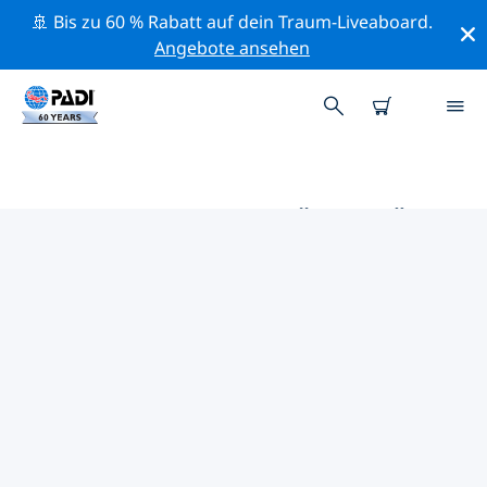
🚢 Bis zu 60 % Rabatt auf dein Traum-Liveaboard.
Angebote ansehen
DIE BESTEN AKTIVITÄTEN FÜR
PROFIS IM UMKREIS VON
MORBIHAN GOLF UND
QUIBRON BAY | PADI
Mithilfe der Filter und der interaktiven Karte kannst du
alle Aktivitäten für professionelle Taucher im Umkreis
von Morbihan Golf und Quibron Bay erkunden.