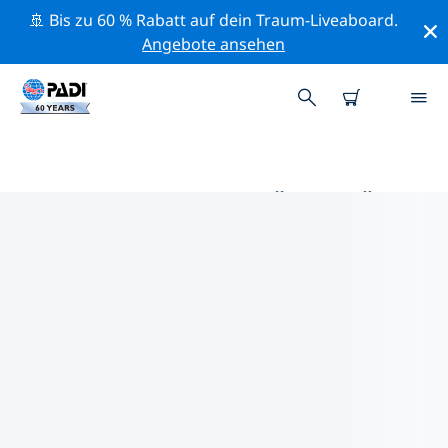
🚢 Bis zu 60 % Rabatt auf dein Traum-Liveaboard.
Angebote ansehen
DIE BESTEN AKTIVITÄTEN FÜR
PROFIS IM UMKREIS VON
NIEDERLANDE | PADI
Mithilfe der Filter und der interaktiven Karte kannst du
alle Aktivitäten für professionelle Taucher im Umkreis
von Niederlande erkunden.