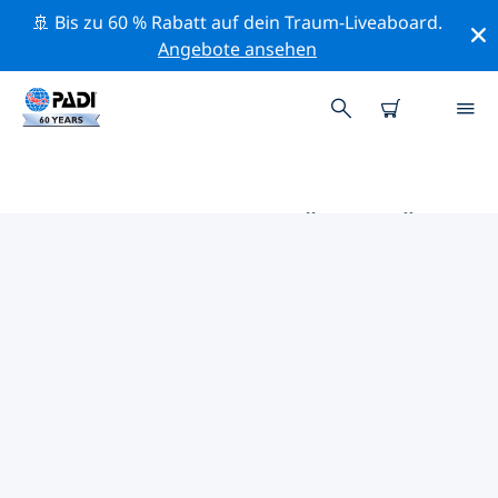
🚢 Bis zu 60 % Rabatt auf dein Traum-Liveaboard.
Angebote ansehen
DIE BESTEN AKTIVITÄTEN FÜR
PROFIS IM UMKREIS VON
NIKITI | PADI
Mithilfe der Filter und der interaktiven Karte kannst du
alle Aktivitäten für professionelle Taucher im Umkreis
von Nikiti erkunden.