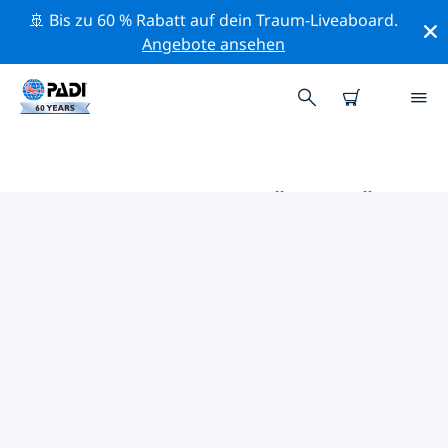
🚢 Bis zu 60 % Rabatt auf dein Traum-Liveaboard.
Angebote ansehen
DIE BESTEN AKTIVITÄTEN FÜR
PROFIS IM UMKREIS VON
NÖRDLICHE
MARIANNENINSELN | PADI
Mithilfe der Filter und der interaktiven Karte kannst du
alle Aktivitäten für professionelle Taucher im Umkreis
von Nördliche Marianneninseln erkunden.