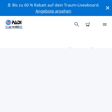
🚢 Bis zu 60 % Rabatt auf dein Traum-Liveaboard.
Angebote ansehen
DIE BESTEN AKTIVITÄTEN FÜR
PROFIS IM UMKREIS VON
NORWICH | PADI
Mithilfe der Filter und der interaktiven Karte kannst du
alle Aktivitäten für professionelle Taucher im Umkreis
von Norwich erkunden.