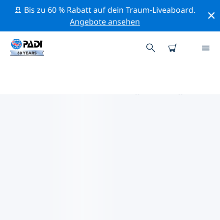
🚢 Bis zu 60 % Rabatt auf dein Traum-Liveaboard.
Angebote ansehen
DIE BESTEN AKTIVITÄTEN FÜR
PROFIS IM UMKREIS VON PAVIA
| PADI
Mithilfe der Filter und der interaktiven Karte kannst du
alle Aktivitäten für professionelle Taucher im Umkreis
von Pavia erkunden.