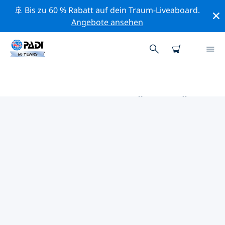
🚢 Bis zu 60 % Rabatt auf dein Traum-Liveaboard.
Angebote ansehen
DIE BESTEN AKTIVITÄTEN FÜR
PROFIS IM UMKREIS VON
PHNOM PENH | PADI
Mithilfe der Filter und der interaktiven Karte kannst du
alle Aktivitäten für professionelle Taucher im Umkreis
von Phnom Penh erkunden.