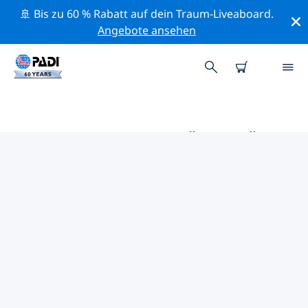
🚢 Bis zu 60 % Rabatt auf dein Traum-Liveaboard.
Angebote ansehen
DIE BESTEN AKTIVITÄTEN FÜR
PROFIS IM UMKREIS VON
PICHIDANGUI | PADI
Mithilfe der Filter und der interaktiven Karte kannst du
alle Aktivitäten für professionelle Taucher im Umkreis
von Pichidangui erkunden.