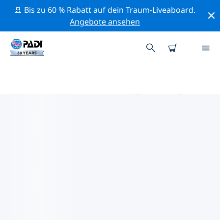
🚢 Bis zu 60 % Rabatt auf dein Traum-Liveaboard.
Angebote ansehen
DIE BESTEN AKTIVITÄTEN FÜR
PROFIS IM UMKREIS VON
PRETORIA | PADI
Mithilfe der Filter und der interaktiven Karte kannst du
alle Aktivitäten für professionelle Taucher im Umkreis
von Pretoria erkunden.