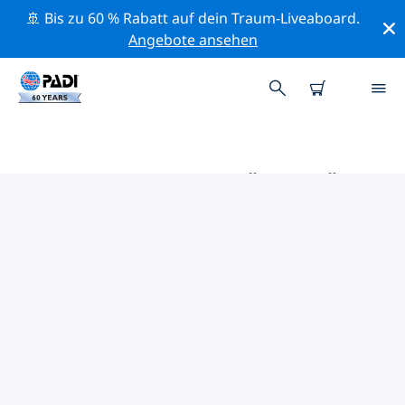
🚢 Bis zu 60 % Rabatt auf dein Traum-Liveaboard.
Angebote ansehen
DIE BESTEN AKTIVITÄTEN FÜR
PROFIS IM UMKREIS VON
PUNTA UVA | PADI
Mithilfe der Filter und der interaktiven Karte kannst du
alle Aktivitäten für professionelle Taucher im Umkreis
von Punta Uva erkunden.