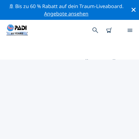
🚢 Bis zu 60 % Rabatt auf dein Traum-Liveaboard.
Angebote ansehen
DIE BESTEN AKTIVITÄTEN FÜR
PROFIS IM UMKREIS VON RAS
AL-KHAIMAH | PADI
Mithilfe der Filter und der interaktiven Karte kannst du
alle Aktivitäten für professionelle Taucher im Umkreis
von Ras Al-Khaimah erkunden.