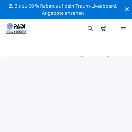
🚢 Bis zu 60 % Rabatt auf dein Traum-Liveaboard.
Angebote ansehen
DIE BESTEN AKTIVITÄTEN FÜR
PROFIS IM UMKREIS VON
ROANOKE | PADI
Mithilfe der Filter und der interaktiven Karte kannst du
alle Aktivitäten für professionelle Taucher im Umkreis
von Roanoke erkunden.