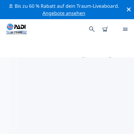
🚢 Bis zu 60 % Rabatt auf dein Traum-Liveaboard.
Angebote ansehen
DIE BESTEN AKTIVITÄTEN FÜR
PROFIS IM UMKREIS VON
SAFAGA & MAKADI BAY | PADI
Mithilfe der Filter und der interaktiven Karte kannst du
alle Aktivitäten für professionelle Taucher im Umkreis
von Safaga & Makadi Bay erkunden.