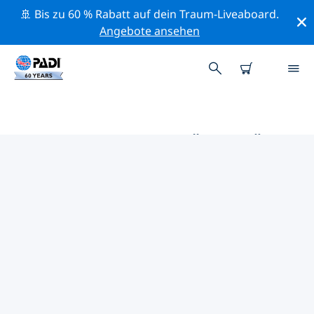
🚢 Bis zu 60 % Rabatt auf dein Traum-Liveaboard.
Angebote ansehen
DIE BESTEN AKTIVITÄTEN FÜR
PROFIS IM UMKREIS VON
SAINTE MARIE | PADI
Mithilfe der Filter und der interaktiven Karte kannst du
alle Aktivitäten für professionelle Taucher im Umkreis
von Sainte Marie erkunden.