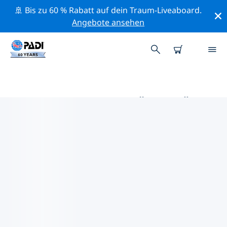
🚢 Bis zu 60 % Rabatt auf dein Traum-Liveaboard.
Angebote ansehen
DIE BESTEN AKTIVITÄTEN FÜR
PROFIS IM UMKREIS VON
SALOMON-INSELN | PADI
Mithilfe der Filter und der interaktiven Karte kannst du
alle Aktivitäten für professionelle Taucher im Umkreis
von Salomon-Inseln erkunden.