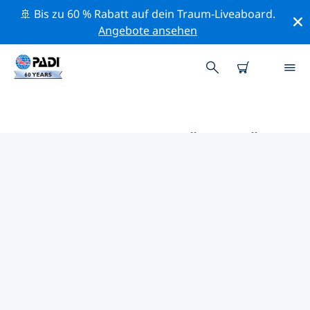
🚢 Bis zu 60 % Rabatt auf dein Traum-Liveaboard.
Angebote ansehen
DIE BESTEN AKTIVITÄTEN FÜR
PROFIS IM UMKREIS VON SAINT
THOMAS ISLAND | PADI
Mithilfe der Filter und der interaktiven Karte kannst du
alle Aktivitäten für professionelle Taucher im Umkreis
von Saint Thomas Island erkunden.