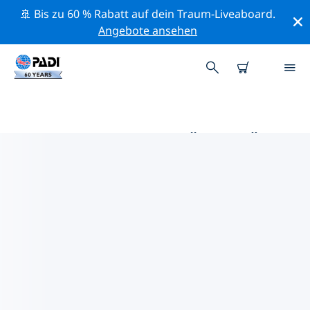
🚢 Bis zu 60 % Rabatt auf dein Traum-Liveaboard.
Angebote ansehen
DIE BESTEN AKTIVITÄTEN FÜR
PROFIS IM UMKREIS VON TABA
| PADI
Mithilfe der Filter und der interaktiven Karte kannst du
alle Aktivitäten für professionelle Taucher im Umkreis
von Taba erkunden.