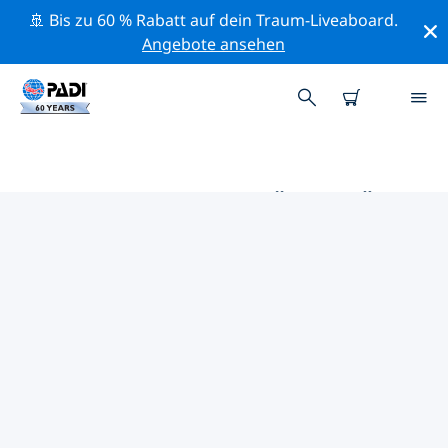
🚢 Bis zu 60 % Rabatt auf dein Traum-Liveaboard.
Angebote ansehen
DIE BESTEN AKTIVITÄTEN FÜR
PROFIS IM UMKREIS VON
THUNERSEE | PADI
Mithilfe der Filter und der interaktiven Karte kannst du
alle Aktivitäten für professionelle Taucher im Umkreis
von Thunersee erkunden.