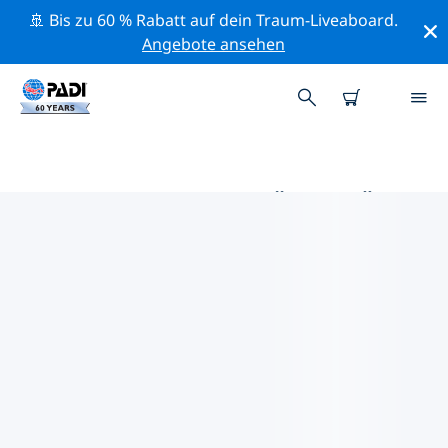
🚢 Bis zu 60 % Rabatt auf dein Traum-Liveaboard.
Angebote ansehen
DIE BESTEN AKTIVITÄTEN FÜR
PROFIS IM UMKREIS VON
TURKU | PADI
Mithilfe der Filter und der interaktiven Karte kannst du
alle Aktivitäten für professionelle Taucher im Umkreis
von Turku erkunden.