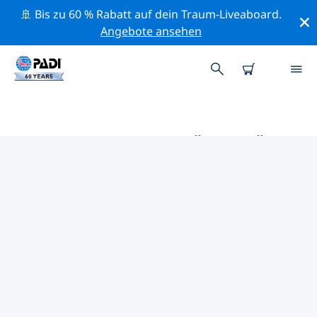
🚢 Bis zu 60 % Rabatt auf dein Traum-Liveaboard.
Angebote ansehen
DIE BESTEN AKTIVITÄTEN FÜR
PROFIS IM UMKREIS VON
WESTSAHARA | PADI
Mithilfe der Filter und der interaktiven Karte kannst du
alle Aktivitäten für professionelle Taucher im Umkreis
von Westsahara erkunden.