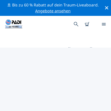
🚢 Bis zu 60 % Rabatt auf dein Traum-Liveaboard.
Angebote ansehen
DIE BESTEN AKTIVITÄTEN FÜR
PROFIS IM UMKREIS VON
YONKERS | PADI
Mithilfe der Filter und der interaktiven Karte kannst du
alle Aktivitäten für professionelle Taucher im Umkreis
von Yonkers erkunden.